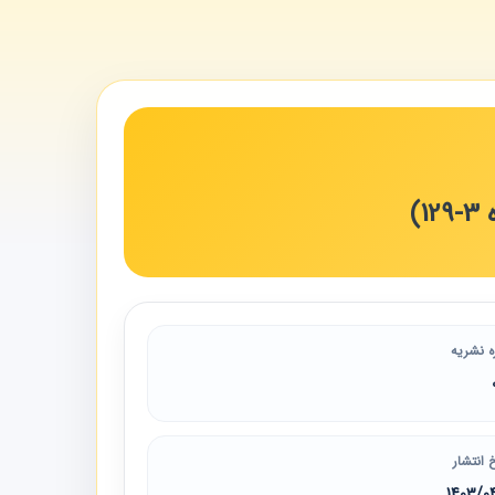
)
ه نشریه
 انتشار
1403/0