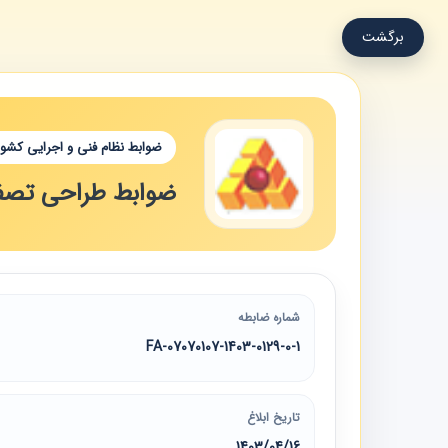
برگشت
ضوابط نظام فنی و اجرایی کشور
ضوابط طراحی تصفیه‌خ
شماره ضابطه
07070107-1403-0129-0-1-FA
تاریخ ابلاغ
1403/04/16