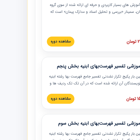
موزش‏‏‏‏‏‏ های بسیار کاربردی و حرفه‏ ای ارائه شده از سوی گروه
مان، سمینار «بررسی و تحلیل اسناد و مدارک پیمان» است که
گاه صنعتی شریف ارائه شد. در این آموزش نکات کلیدی
 اسناد و مدارک پیمان، اولویت بندی اسناد و مدارک پیمان،
 نبایدهای مربوط به اسناد و مدارک پیمان به همراه تجربیات
 این خصوص ارائه شده است.
ان
مشاهده دوره
موزشی تفسیر فهرست‌بهای ابنیه بخش پنجم
ین بار پکیج تکرار نشدنی تفسیر جامع فهرست بها رشته ابنیه
 نویسندگان آن ارائه شده است که در آن تک تک ردیف ها و
هرست بها تفسیر و ارائه شده است. این دوره به صورت کامل
بوده و به همراه تصاویر عملیات اجرایی مرتبط با ردیف های
ان
مشاهده دوره
ها ارائه شده است. این دوره با کلام مهندس
سین‌زاده مدیر پروژه مهندسی مشاور در امر بازنگری فهرست
 ابنیه ارائه شده و به تمام همکارانی که در حوزه صنعت
موزشی تفسیر فهرست‌بهای ابنیه بخش سوم
 حال فعالیت هستند حتما توصیه می کنیم از مطالب این
فاده نمایند.
ین بار پکیج تکرار نشدنی تفسیر جامع فهرست بها رشته ابنیه