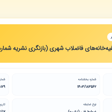
انه‌های فاضلاب شهری (بازنگری نشریه شماره‌ 3-129
شماره بخشنامه
شمار
0129
1403/183562
نوع ضابطه
تاریخ
ضوابط فنی (نشریه)
4/17