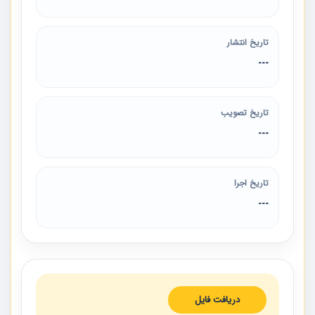
تاریخ انتشار
---
تاریخ تصویب
---
تاریخ اجرا
---
دریافت فایل