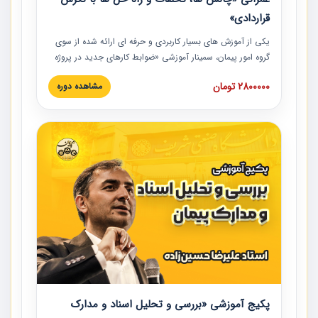
قراردادی»
یکی از آموزش‏‏‏‏‏‏ های بسیار کاربردی و حرفه‏ ای ارائه شده از سوی
گروه امور پیمان، سمینار آموزشی «ضوابط کارهای جدید در پروژه
های عمرانی» چالش ها، تخلفات و راه حل ها با نگرش قراردادی
2800000 تومان
مشاهده دوره
است که در محل سندیکای شرکت های ساختمانی کشور ارائه شد.
در این آموزش نکات کلیدی مربوط به کارهای جدید در اسناد و
مدارک پیمان به همراه تجربیات عملی ارائه شده است.
پکیج آموزشی «بررسی و تحلیل اسناد و مدارک