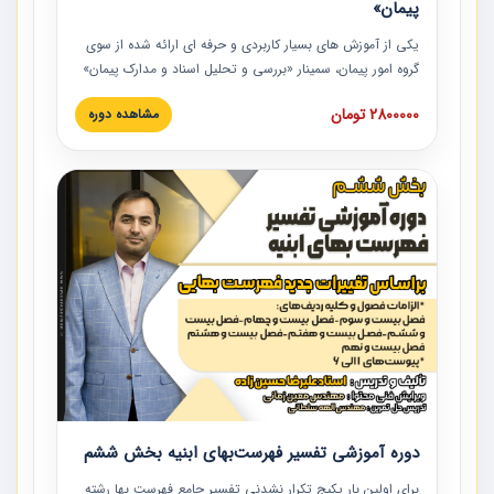
پیمان»
یکی از آموزش‏‏‏‏‏‏ های بسیار کاربردی و حرفه‏ ای ارائه شده از سوی
گروه امور پیمان، سمینار «بررسی و تحلیل اسناد و مدارک پیمان»
است که در دانشگاه صنعتی شریف ارائه شد. در این آموزش
2800000 تومان
مشاهده دوره
نکات کلیدی مربوط به اسناد و مدارک پیمان، اولویت بندی اسناد
و مدارک پیمان، بایدها و نبایدهای مربوط به اسناد و مدارک
پیمان به همراه تجربیات عملی در این خصوص ارائه شده است.
دوره آموزشی تفسیر فهرست‌بهای ابنیه بخش ششم
برای اولین بار پکیج تکرار نشدنی تفسیر جامع فهرست بها رشته