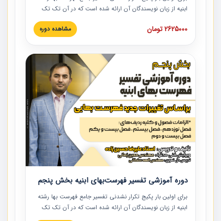
ابنیه از زبان نویسندگان آن ارائه شده است که در آن تک تک
ردیف ها و مطالب فهرست بها تفسیر و ارائه شده است. این
2625000 تومان
مشاهده دوره
دوره به صورت کامل تصویری بوده و به همراه تصاویر عملیات
اجرایی مرتبط با ردیف های فهرست بها ارائه شده است. این
دوره با کلام مهندس علیرضاحسین‌زاده مدیر پروژه مهندسی
مشاور در امر بازنگری فهرست بها رشته ابنیه ارائه شده و به تمام
همکارانی که در حوزه صنعت ساخت در حال فعالیت هستند حتما
توصیه می کنیم از مطالب این دوره استفاده نمایند.
دوره آموزشی تفسیر فهرست‌بهای ابنیه بخش پنجم
برای اولین بار پکیج تکرار نشدنی تفسیر جامع فهرست بها رشته
ابنیه از زبان نویسندگان آن ارائه شده است که در آن تک تک
ردیف ها و مطالب فهرست بها تفسیر و ارائه شده است. این