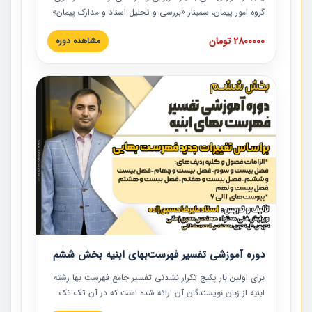
گروه امور پیمان، سمینار «بررسی و تحلیل اسناد و مدارک پیمان»
است که در دانشگاه صنعتی شریف ارائه شد. در این آموزش
2800000 تومان
مشاهده دوره
نکات کلیدی مربوط به اسناد و مدارک پیمان، اولویت بندی اسناد
و مدارک پیمان، بایدها و نبایدهای مربوط به اسناد و مدارک
پیمان به همراه تجربیات عملی در این خصوص ارائه شده است.
دوره آموزشی تفسیر فهرست‌بهای ابنیه بخش ششم
برای اولین بار پکیج تکرار نشدنی تفسیر جامع فهرست بها رشته
ابنیه از زبان نویسندگان آن ارائه شده است که در آن تک تک
ردیف ها و مطالب فهرست بها تفسیر و ارائه شده است. این