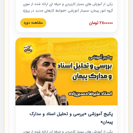
یکی از آموزش‏‏‏‏‏‏ های بسیار کاربردی و حرفه‏ ای ارائه شده از سوی
گروه امور پیمان، سمینار آموزشی «ضوابط کارهای جدید در پروژه
های عمرانی» چالش ها، تخلفات و راه حل ها با نگرش قراردادی
2800000 تومان
مشاهده دوره
است که در محل سندیکای شرکت های ساختمانی کشور ارائه شد.
در این آموزش نکات کلیدی مربوط به کارهای جدید در اسناد و
مدارک پیمان به همراه تجربیات عملی ارائه شده است.
پکیج آموزشی «بررسی و تحلیل اسناد و مدارک
پیمان»
یکی از آموزش‏‏‏‏‏‏ های بسیار کاربردی و حرفه‏ ای ارائه شده از سوی