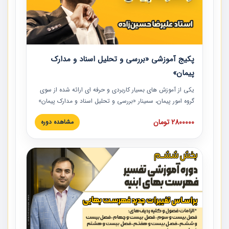
پکیج آموزشی «بررسی و تحلیل اسناد و مدارک
پیمان»
یکی از آموزش‏‏‏‏‏‏ های بسیار کاربردی و حرفه‏ ای ارائه شده از سوی
گروه امور پیمان، سمینار «بررسی و تحلیل اسناد و مدارک پیمان»
است که در دانشگاه صنعتی شریف ارائه شد. در این آموزش
2800000 تومان
مشاهده دوره
نکات کلیدی مربوط به اسناد و مدارک پیمان، اولویت بندی اسناد
و مدارک پیمان، بایدها و نبایدهای مربوط به اسناد و مدارک
پیمان به همراه تجربیات عملی در این خصوص ارائه شده است.