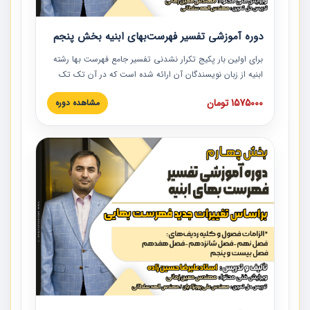
دوره آموزشی تفسیر فهرست‌بهای ابنیه بخش پنجم
برای اولین بار پکیج تکرار نشدنی تفسیر جامع فهرست بها رشته
ابنیه از زبان نویسندگان آن ارائه شده است که در آن تک تک
ردیف ها و مطالب فهرست بها تفسیر و ارائه شده است. این
1575000 تومان
مشاهده دوره
دوره به صورت کامل تصویری بوده و به همراه تصاویر عملیات
اجرایی مرتبط با ردیف های فهرست بها ارائه شده است. این
دوره با کلام مهندس علیرضاحسین‌زاده مدیر پروژه مهندسی
مشاور در امر بازنگری فهرست بها رشته ابنیه ارائه شده و به تمام
همکارانی که در حوزه صنعت ساخت در حال فعالیت هستند حتما
توصیه می کنیم از مطالب این دوره استفاده نمایند.