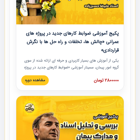
پکیج آموزشی ضوابط کارهای جدید در پروژه های
عمرانی «چالش ها، تخلفات و راه حل ها با نگرش
قراردادی»
یکی از آموزش‏‏‏‏‏‏ های بسیار کاربردی و حرفه‏ ای ارائه شده از سوی
گروه امور پیمان، سمینار آموزشی «ضوابط کارهای جدید در پروژه
های عمرانی» چالش ها، تخلفات و راه حل ها با نگرش قراردادی
2800000 تومان
مشاهده دوره
است که در محل سندیکای شرکت های ساختمانی کشور ارائه شد.
در این آموزش نکات کلیدی مربوط به کارهای جدید در اسناد و
مدارک پیمان به همراه تجربیات عملی ارائه شده است.