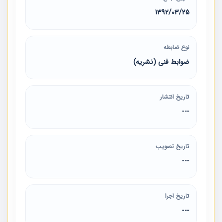
1392/03/25
نوع ضابطه
ضوابط فنی (نشریه)
تاریخ انتشار
---
تاریخ تصویب
---
تاریخ اجرا
---