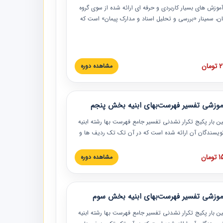
موزش‏‏‏‏‏‏ های بسیار کاربردی و حرفه‏ ای ارائه شده از سوی گروه
مان، سمینار «بررسی و تحلیل اسناد و مدارک پیمان» است که
گاه صنعتی شریف ارائه شد. در این آموزش نکات کلیدی
 اسناد و مدارک پیمان، اولویت بندی اسناد و مدارک پیمان،
 نبایدهای مربوط به اسناد و مدارک پیمان به همراه تجربیات
 این خصوص ارائه شده است.
ان
مشاهده دوره
موزشی تفسیر فهرست‌بهای ابنیه بخش پنجم
ین بار پکیج تکرار نشدنی تفسیر جامع فهرست بها رشته ابنیه
 نویسندگان آن ارائه شده است که در آن تک تک ردیف ها و
هرست بها تفسیر و ارائه شده است. این دوره به صورت کامل
بوده و به همراه تصاویر عملیات اجرایی مرتبط با ردیف های
ان
مشاهده دوره
ها ارائه شده است. این دوره با کلام مهندس
سین‌زاده مدیر پروژه مهندسی مشاور در امر بازنگری فهرست
 ابنیه ارائه شده و به تمام همکارانی که در حوزه صنعت
موزشی تفسیر فهرست‌بهای ابنیه بخش سوم
 حال فعالیت هستند حتما توصیه می کنیم از مطالب این
فاده نمایند.
ین بار پکیج تکرار نشدنی تفسیر جامع فهرست بها رشته ابنیه