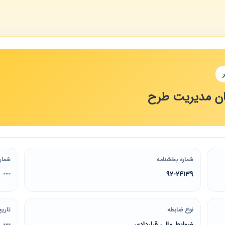
ن مدیریت طرح
شماره بخشنامه
شمار
---
92-24139
نوع ضابطه
تاریخ
ضوابط مالی قراردادی
---