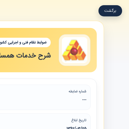
برگشت
ضوابط نظام فنی و اجرایی کشور
شرح خدمات همسا
شماره ضابطه
---
تاریخ ابلاغ
1392/03/25