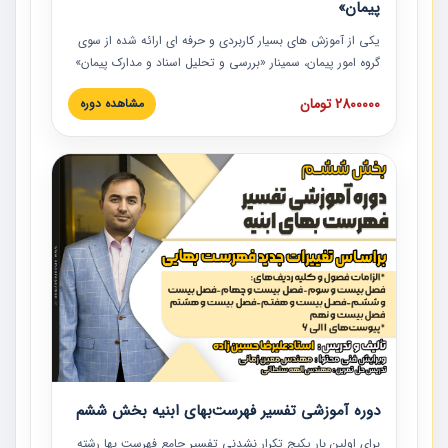
پیمان»
یکی از آموزش‏‏‏‏‏‏ های بسیار کاربردی و حرفه‏ ای ارائه شده از سوی
گروه امور پیمان، سمینار «بررسی و تحلیل اسناد و مدارک پیمان»
است که در دانشگاه صنعتی شریف ارائه شد. در این آموزش
2800000 تومان
مشاهده دوره
نکات کلیدی مربوط به اسناد و مدارک پیمان، اولویت بندی اسناد
و مدارک پیمان، بایدها و نبایدهای مربوط به اسناد و مدارک
پیمان به همراه تجربیات عملی در این خصوص ارائه شده است.
دوره آموزشی تفسیر فهرست‌بهای ابنیه بخش ششم
برای اولین بار پکیج تکرار نشدنی تفسیر جامع فهرست بها رشته