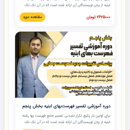
ابنیه از زبان نویسندگان آن ارائه شده است که در آن تک تک
ردیف ها و مطالب فهرست بها تفسیر و ارائه شده است. این
2625000 تومان
مشاهده دوره
دوره به صورت کامل تصویری بوده و به همراه تصاویر عملیات
اجرایی مرتبط با ردیف های فهرست بها ارائه شده است. این
دوره با کلام مهندس علیرضاحسین‌زاده مدیر پروژه مهندسی
مشاور در امر بازنگری فهرست بها رشته ابنیه ارائه شده و به تمام
همکارانی که در حوزه صنعت ساخت در حال فعالیت هستند حتما
توصیه می کنیم از مطالب این دوره استفاده نمایند.
دوره آموزشی تفسیر فهرست‌بهای ابنیه بخش پنجم
برای اولین بار پکیج تکرار نشدنی تفسیر جامع فهرست بها رشته
ابنیه از زبان نویسندگان آن ارائه شده است که در آن تک تک
ردیف ها و مطالب فهرست بها تفسیر و ارائه شده است. این