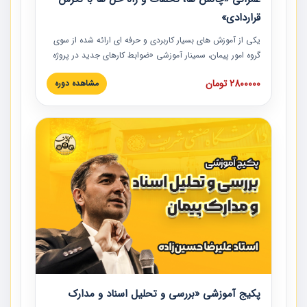
قراردادی»
یکی از آموزش‏‏‏‏‏‏ های بسیار کاربردی و حرفه‏ ای ارائه شده از سوی
گروه امور پیمان، سمینار آموزشی «ضوابط کارهای جدید در پروژه
های عمرانی» چالش ها، تخلفات و راه حل ها با نگرش قراردادی
2800000 تومان
مشاهده دوره
است که در محل سندیکای شرکت های ساختمانی کشور ارائه شد.
در این آموزش نکات کلیدی مربوط به کارهای جدید در اسناد و
مدارک پیمان به همراه تجربیات عملی ارائه شده است.
پکیج آموزشی «بررسی و تحلیل اسناد و مدارک