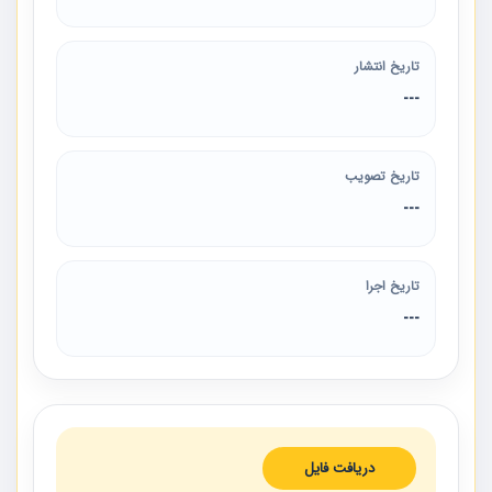
تاریخ انتشار
---
تاریخ تصویب
---
تاریخ اجرا
---
دریافت فایل