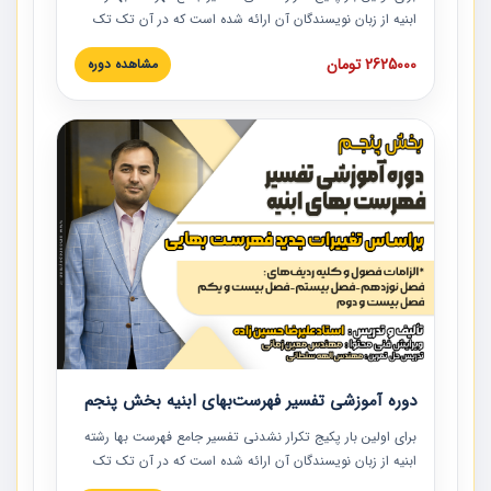
ابنیه از زبان نویسندگان آن ارائه شده است که در آن تک تک
ردیف ها و مطالب فهرست بها تفسیر و ارائه شده است. این
2625000 تومان
مشاهده دوره
دوره به صورت کامل تصویری بوده و به همراه تصاویر عملیات
اجرایی مرتبط با ردیف های فهرست بها ارائه شده است. این
دوره با کلام مهندس علیرضاحسین‌زاده مدیر پروژه مهندسی
مشاور در امر بازنگری فهرست بها رشته ابنیه ارائه شده و به تمام
همکارانی که در حوزه صنعت ساخت در حال فعالیت هستند حتما
توصیه می کنیم از مطالب این دوره استفاده نمایند.
دوره آموزشی تفسیر فهرست‌بهای ابنیه بخش پنجم
برای اولین بار پکیج تکرار نشدنی تفسیر جامع فهرست بها رشته
ابنیه از زبان نویسندگان آن ارائه شده است که در آن تک تک
ردیف ها و مطالب فهرست بها تفسیر و ارائه شده است. این