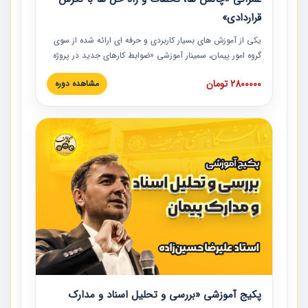
قراردادی»
یکی از آموزش‏‏‏‏‏‏ های بسیار کاربردی و حرفه‏ ای ارائه شده از سوی
گروه امور پیمان، سمینار آموزشی «ضوابط کارهای جدید در پروژه
های عمرانی» چالش ها، تخلفات و راه حل ها با نگرش قراردادی
2800000 تومان
مشاهده دوره
است که در محل سندیکای شرکت های ساختمانی کشور ارائه شد.
در این آموزش نکات کلیدی مربوط به کارهای جدید در اسناد و
مدارک پیمان به همراه تجربیات عملی ارائه شده است.
پکیج آموزشی «بررسی و تحلیل اسناد و مدارک