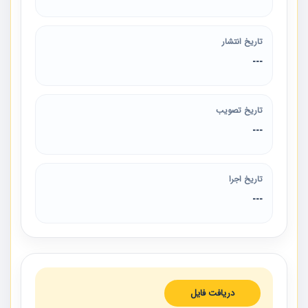
تاریخ انتشار
---
تاریخ تصویب
---
تاریخ اجرا
---
دریافت فایل