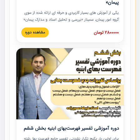
پیمان»
یکی از آموزش‏‏‏‏‏‏ های بسیار کاربردی و حرفه‏ ای ارائه شده از سوی
گروه امور پیمان، سمینار «بررسی و تحلیل اسناد و مدارک پیمان»
است که در دانشگاه صنعتی شریف ارائه شد. در این آموزش
2800000 تومان
مشاهده دوره
نکات کلیدی مربوط به اسناد و مدارک پیمان، اولویت بندی اسناد
و مدارک پیمان، بایدها و نبایدهای مربوط به اسناد و مدارک
پیمان به همراه تجربیات عملی در این خصوص ارائه شده است.
دوره آموزشی تفسیر فهرست‌بهای ابنیه بخش ششم
برای اولین بار پکیج تکرار نشدنی تفسیر جامع فهرست بها رشته